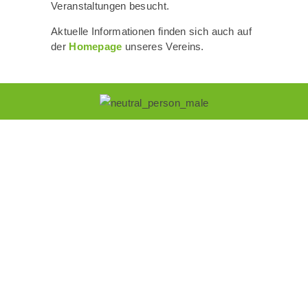
Veranstaltungen besucht.
Aktuelle Informationen finden sich auch auf
der
Homepage
unseres Vereins.
Ansprechpartner
Heinz Pickel
Erster Vorsitzender
Altensee 6
92278 Illschwang
Tel.: 09666 711
heinz.pickel@t-online.de