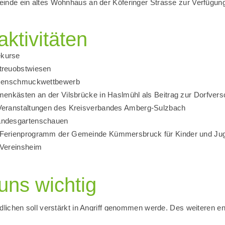
inde ein altes Wohnhaus an der Köferinger Strasse zur Verfügung 
aktivitäten
kurse
treuobstwiesen
umenschmuckwettbewerb
menkästen an der Vilsbrücke in Haslmühl als Beitrag zur Dorfver
Veranstaltungen des Kreisverbandes Amberg-Sulzbach
andesgartenschauen
Ferienprogramm der Gemeinde Kümmersbruck für Kinder und Jug
 Vereinsheim
 uns wichtig
dlichen soll verstärkt in Angriff genommen werde. Des weiteren en
treuobstwiesen in der Gemeinde und die Verwendung alter Obstba