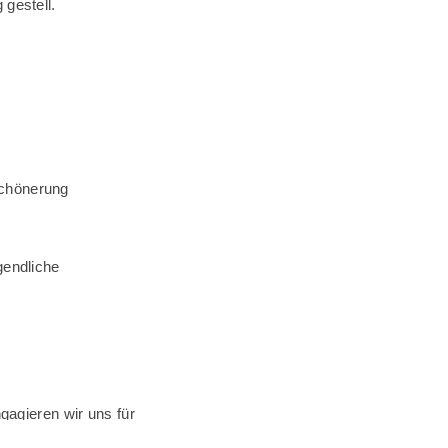
gestell.
schönerung
endliche
gagieren wir uns für
umsorten.