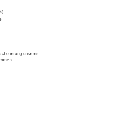
%)
e
erschönerung unseres
nommen.