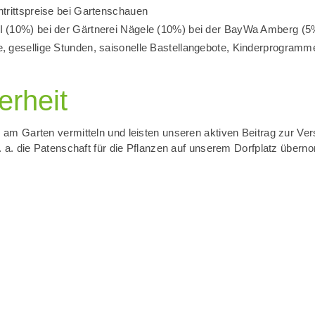
ntrittspreise bei Gartenschauen
I (10%) bei der Gärtnerei Nägele (10%) bei der BayWa Amberg (5
e, gesellige Stunden, saisonelle Bastellangebote, Kinderprogramm
rheit
am Garten vermitteln und leisten unseren aktiven Beitrag zur V
. a. die Patenschaft für die Pflanzen auf unserem Dorfplatz über
Ansprechpartner
Melanie Günther, Mandy