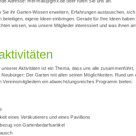
ende Adresse: mel-mail@gmx.de oder rufen Sie uns an.
n Sie ihr Garten-Wissen erweitern, Erfahrungen austauschen, sic
n beteiligen, eigene Ideen einbringen. Gerade für Ihre Ideen haben
chten wissen, was unsere Mitglieder interessiert und was ihnen 
aktivitäten
 unserer Aktivitäten ist ein Thema, dass uns alle zusammenführt, 
 Neubürger: Der Garten mit allen seinen Möglichkeiten. Rund um
n Vereinsmitgliedern ein abwechslungsreiches Programm bieten:
e
eit eines Vertikutierers und eines Pavillions
ezug von Gartenbedarfsartikel
tausch