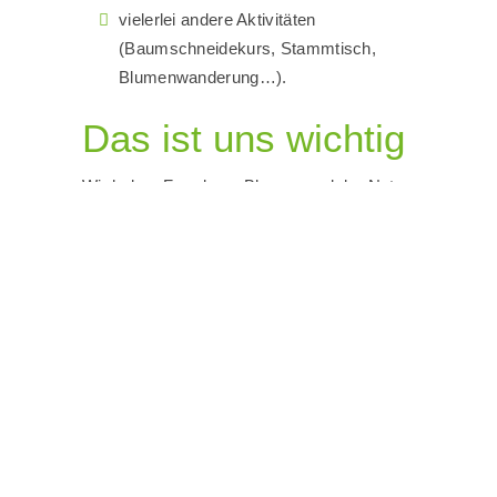
vielerlei andere Aktivitäten
(Baumschneidekurs, Stammtisch,
Blumenwanderung…).
Das ist uns wichtig
Wir haben Freude an Blumen und der Natur,
denn Gärtnern ist Balsam für die Seele.
Jung und Alt möchten wir dafür begeistern.
Deshalb sind uns gemeinsame Aktionen
wichtig, in denen Senioren wie Kinder
eingebunden sind. Wir sehen diese
Veranstaltungen sowohl als Bereicherung
für die Teilnehmer selbst, als auch für das
gesamte Vereinsleben.
Kinderprogramm
Wir beteiligen uns am Ferienprogramm der