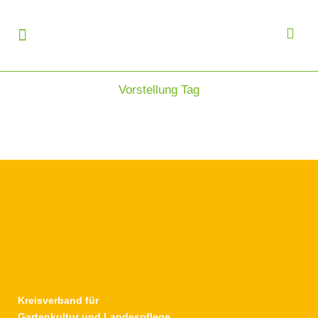
Vorstellung Tag
Aktuell
02.03.2020
Neue Homepage online
Kreisverband für
Gartenkultur und Landespflege