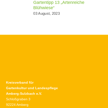
Gartentipp 13 „Artenreiche
Blühwiese“
03 August, 2023
Kreisverband für
Gartenkultur und Landespflege
Amberg-Sulzbach e.V.
Schloßgraben 3
92224 Amberg