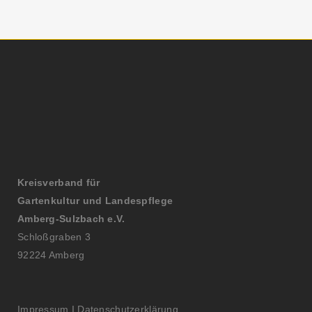
Kreisverband für
Gartenkultur und Landespflege
Amberg-Sulzbach e.V.
Schloßgraben 3
92224 Amberg
Impressum
I
Datenschutzerklärung