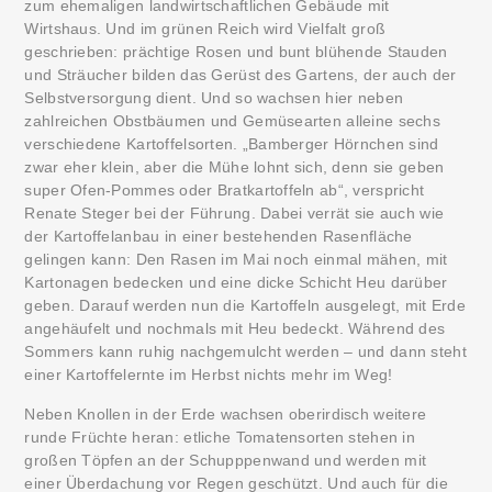
zum ehemaligen landwirtschaftlichen Gebäude mit
Wirtshaus. Und im grünen Reich wird Vielfalt groß
geschrieben: prächtige Rosen und bunt blühende Stauden
und Sträucher bilden das Gerüst des Gartens, der auch der
Selbstversorgung dient. Und so wachsen hier neben
zahlreichen Obstbäumen und Gemüsearten alleine sechs
verschiedene Kartoffelsorten. „Bamberger Hörnchen sind
zwar eher klein, aber die Mühe lohnt sich, denn sie geben
super Ofen-Pommes oder Bratkartoffeln ab“, verspricht
Renate Steger bei der Führung. Dabei verrät sie auch wie
der Kartoffelanbau in einer bestehenden Rasenfläche
gelingen kann: Den Rasen im Mai noch einmal mähen, mit
Kartonagen bedecken und eine dicke Schicht Heu darüber
geben. Darauf werden nun die Kartoffeln ausgelegt, mit Erde
angehäufelt und nochmals mit Heu bedeckt. Während des
Sommers kann ruhig nachgemulcht werden – und dann steht
einer Kartoffelernte im Herbst nichts mehr im Weg!
Neben Knollen in der Erde wachsen oberirdisch weitere
runde Früchte heran: etliche Tomatensorten stehen in
großen Töpfen an der Schupppenwand und werden mit
einer Überdachung vor Regen geschützt. Und auch für die