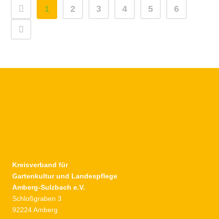
Stiel-Mangold“
Gartentipp 21 „Duftender
05.08.2021
1
2
3
4
5
6
„Gewöhnliche
Gartentipp 20
Lavendel“
Nachtkerze“
„Wegbegleiter Wegwarte“
Kreisverband für
Gartenkultur und Landespflege
Amberg-Sulzbach e.V.
Schloßgraben 3
92224 Amberg