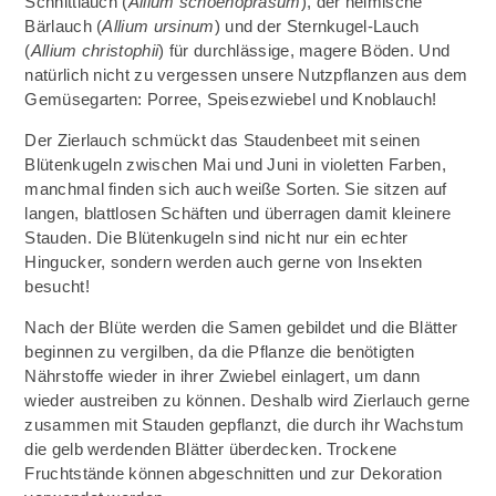
Schnittlauch (
Allium schoenoprasum
), der heimische
Bärlauch (
Allium ursinum
) und der Sternkugel-Lauch
(
Allium christophii
) für durchlässige, magere Böden. Und
natürlich nicht zu vergessen unsere Nutzpflanzen aus dem
Gemüsegarten: Porree, Speisezwiebel und Knoblauch!
Der Zierlauch schmückt das Staudenbeet mit seinen
Blütenkugeln zwischen Mai und Juni in violetten Farben,
manchmal finden sich auch weiße Sorten. Sie sitzen auf
langen, blattlosen Schäften und überragen damit kleinere
Stauden. Die Blütenkugeln sind nicht nur ein echter
Hingucker, sondern werden auch gerne von Insekten
besucht!
Nach der Blüte werden die Samen gebildet und die Blätter
beginnen zu vergilben, da die Pflanze die benötigten
Nährstoffe wieder in ihrer Zwiebel einlagert, um dann
wieder austreiben zu können. Deshalb wird Zierlauch gerne
zusammen mit Stauden gepflanzt, die durch ihr Wachstum
die gelb werdenden Blätter überdecken. Trockene
Fruchtstände können abgeschnitten und zur Dekoration