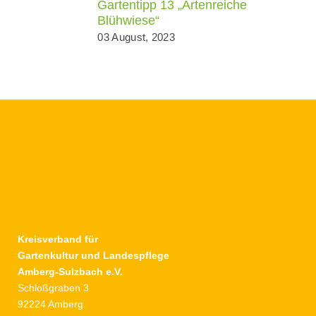
Gartentipp 13 „Artenreiche
Blühwiese“
03 August, 2023
Kreisverband für
Gartenkultur und Landespflege
Amberg-Sulzbach e.V.
Schloßgraben 3
92224 Amberg